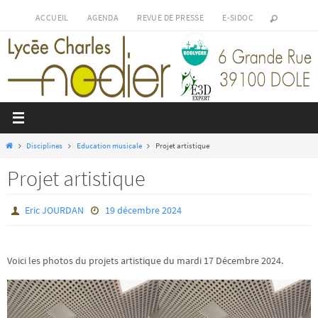
Passer
ACCUEIL
AGENDA
REVUE DE PRESSE
E-SIDOC
vers
le
contenu
Home
Disciplines
Education musicale
Projet artistique
Projet artistique
Eric JOURDAN
19 décembre 2024
Voici les photos du projets artistique du mardi 17 Décembre 2024.