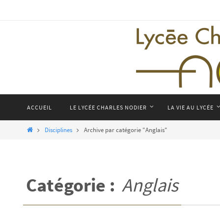
Passer
vers
le
contenu
Passer
ACCUEIL
LE LYCÉE CHARLES NODIER
LA VIE AU LYCÉE
vers
le
Home
Disciplines
Archive par catégorie "Anglais"
contenu
Catégorie :
Anglais