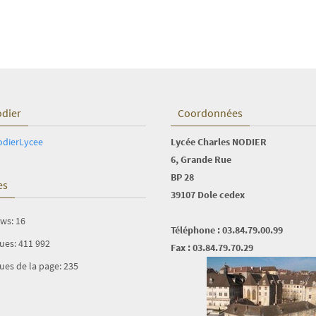
odier
Coordonnées
odierLycee
Lycée Charles NODIER
6, Grande Rue
BP 28
es
39107 Dole cedex
ews:
16
Téléphone : 03.84.79.00.99
vues:
411 992
Fax : 03.84.79.70.29
ues de la page:
235