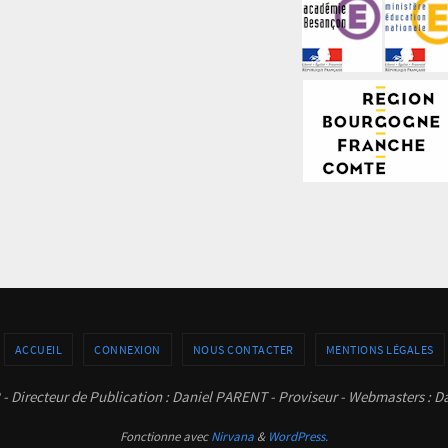
ACCUEIL
CONNEXION
NOUS CONTACTER
MENTIONS LÉGALES
 - Directeur de Publication : Daniel PARENT - Proviseur - Webmasters :
Fonctionne avec
Nirvana
&
WordPress.