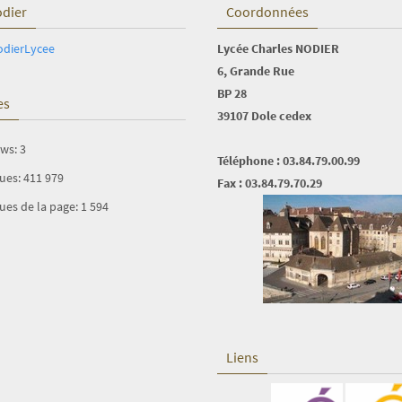
odier
Coordonnées
odierLycee
Lycée Charles NODIER
6, Grande Rue
BP 28
es
39107 Dole cedex
ews:
3
Téléphone : 03.84.79.00.99
vues:
411 979
Fax : 03.84.79.70.29
ues de la page:
1 594
Liens