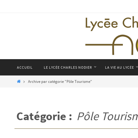
Passer
vers
le
contenu
Passer
ACCUEIL
LE LYCÉE CHARLES NODIER
LA VIE AU LYCÉE
vers
le
Home
Archive par catégorie "Pôle Tourisme"
contenu
Catégorie :
Pôle Touris