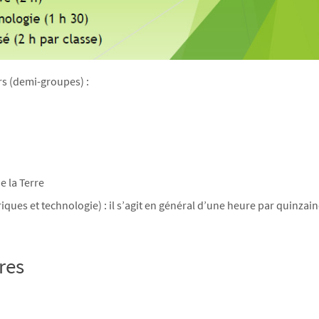
rs (demi-groupes) :
e la Terre
es et technologie) : il s’agit en général d’une heure par quinzain
res