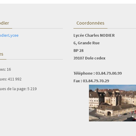
odier
Coordonnées
odierLycee
Lycée Charles NODIER
6, Grande Rue
BP 28
es
39107 Dole cedex
ews:
16
Téléphone : 03.84.79.00.99
vues:
411 992
Fax : 03.84.79.70.29
ues de la page:
5 219