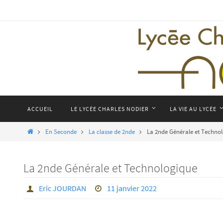
Passer
vers
le
contenu
Passer
ACCUEIL
LE LYCÉE CHARLES NODIER
LA VIE AU LYCÉE
vers
le
Home
En Seconde
La classe de 2nde
La 2nde Générale et Techno
contenu
La 2nde Générale et Technologique
Eric JOURDAN
11 janvier 2022