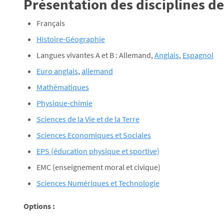
Présentation des disciplines de
Français
Histoire-Géographie
Langues vivantes A et B : Allemand,
Anglais
,
Espagnol
Euro anglais
,
allemand
Mathématiques
Physique-chimie
Sciences de la Vie et de la Terre
Sciences Economiques et Sociales
EPS (éducation physique et sportive)
EMC (enseignement moral et civique)
Sciences Numériques et Technologie
Options :