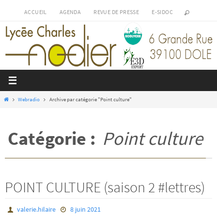
Passer
ACCUEIL
AGENDA
REVUE DE PRESSE
E-SIDOC
vers
le
contenu
Home
Webradio
Archive par catégorie "Point culture"
Catégorie :
Point culture
POINT CULTURE (saison 2 #lettres)
valerie.hilaire
8 juin 2021