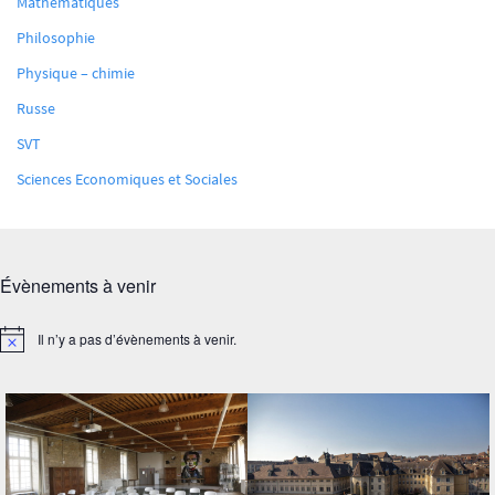
Mathématiques
Philosophie
Physique – chimie
Russe
SVT
Sciences Economiques et Sociales
Évènements à venir
Il n’y a pas d’évènements à venir.
Notice