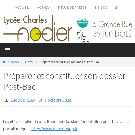
Passer
ACCUEIL
AGENDA
REVUE DE PRESSE
E-SIDOC
vers
le
contenu
Home
Accès
Elèves
Préparer et constituer son dossier Post-Bac
Préparer et constituer son dossier
Post-Bac
Eric JOURDAN
8 octobre 2024
Les élèves doivent constituer leur dossier d’orientation post-bac via le
portail unique :
http://www.parcoursup.fr