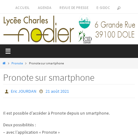
Passer
ACCUEIL
AGENDA
REVUE DE PRESSE
E-SIDOC
vers
le
contenu
Home
Pronote
Pronote sur smartphone
Pronote sur smartphone
Eric JOURDAN
21 août 2021
Il est possible d’accéder à Pronote depuis un smartphone.
Deux possibilités :
– avec l’application « Pronote »