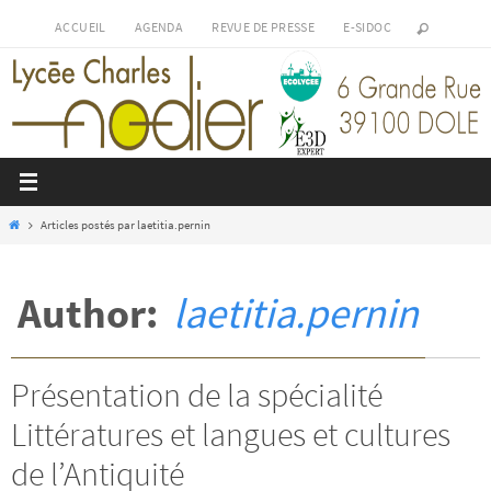
Passer
ACCUEIL
AGENDA
REVUE DE PRESSE
E-SIDOC
vers
le
contenu
Home
Articles postés par laetitia.pernin
Author:
laetitia.pernin
Présentation de la spécialité
Littératures et langues et cultures
de l’Antiquité