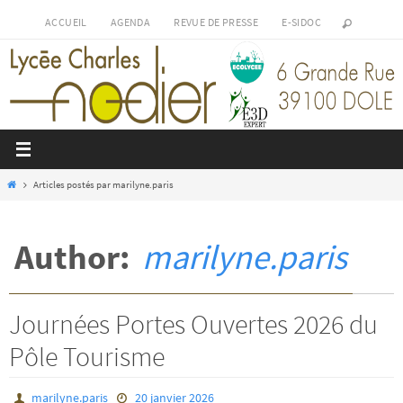
Passer
ACCUEIL
AGENDA
REVUE DE PRESSE
E-SIDOC
vers
le
contenu
Home
Articles postés par marilyne.paris
Author:
marilyne.paris
Journées Portes Ouvertes 2026 du
Pôle Tourisme
marilyne.paris
20 janvier 2026