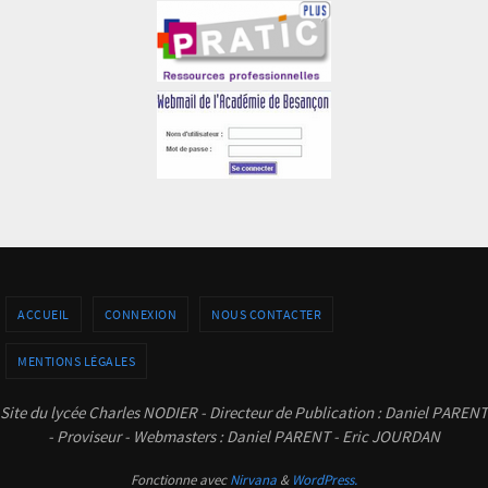
ACCUEIL
CONNEXION
NOUS CONTACTER
MENTIONS LÉGALES
Site du lycée Charles NODIER - Directeur de Publication : Daniel PARENT
- Proviseur - Webmasters : Daniel PARENT - Eric JOURDAN
Fonctionne avec
Nirvana
&
WordPress.