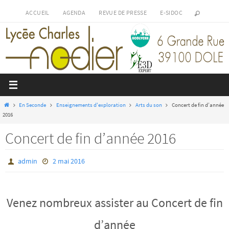
Passer
ACCUEIL
AGENDA
REVUE DE PRESSE
E-SIDOC
vers
le
contenu
Home
En Seconde
Enseignements d'exploration
Arts du son
Concert de fin d’année
2016
Concert de fin d’année 2016
admin
2 mai 2016
Venez nombreux assister au Concert de fin
d’année