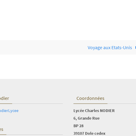
Voyage aux Etats-Unis
odier
Coordonnées
odierLycee
Lycée Charles NODIER
6, Grande Rue
BP 28
es
39107 Dole cedex