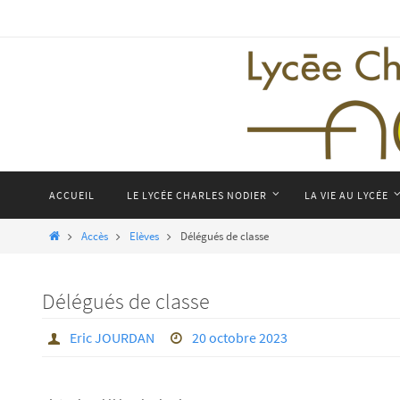
Passer
vers
le
contenu
Passer
ACCUEIL
LE LYCÉE CHARLES NODIER
LA VIE AU LYCÉE
vers
le
Home
Accès
Elèves
Délégués de classe
contenu
Délégués de classe
Eric JOURDAN
20 octobre 2023