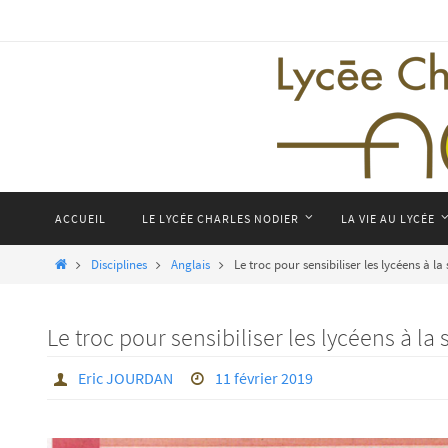
Passer
vers
le
contenu
Passer
ACCUEIL
LE LYCÉE CHARLES NODIER
LA VIE AU LYCÉE
vers
le
Home
Disciplines
Anglais
Le troc pour sensibiliser les lycéens à
contenu
Le troc pour sensibiliser les lycéens à 
Eric JOURDAN
11 février 2019