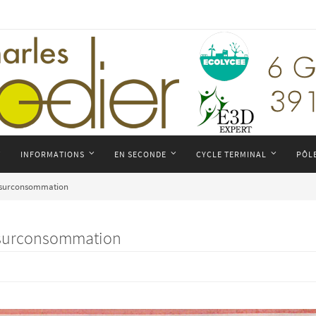
INFORMATIONS
EN SECONDE
CYCLE TERMINAL
PÔL
 la surconsommation
la surconsommation