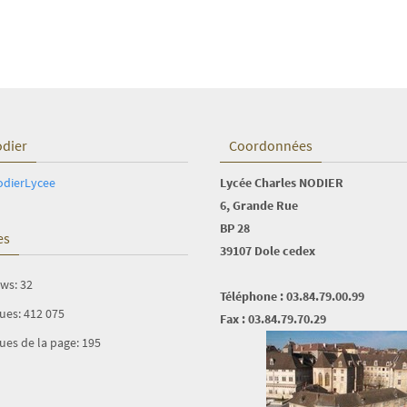
odier
Coordonnées
odierLycee
Lycée Charles NODIER
6, Grande Rue
BP 28
es
39107 Dole cedex
ews:
32
Téléphone : 03.84.79.00.99
vues:
412 075
Fax : 03.84.79.70.29
ues de la page:
195