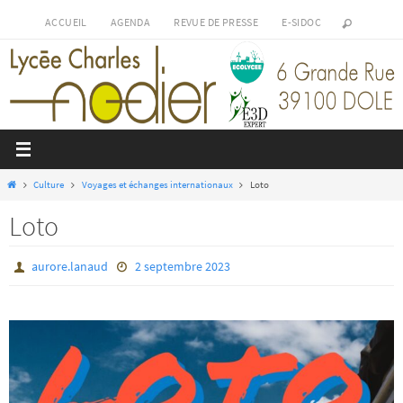
Passer
ACCUEIL
AGENDA
REVUE DE PRESSE
E-SIDOC
vers
le
contenu
Home
Culture
Voyages et échanges internationaux
Loto
Loto
aurore.lanaud
2 septembre 2023