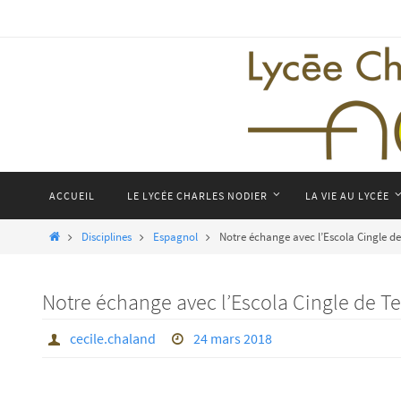
Passer
vers
le
contenu
Passer
ACCUEIL
LE LYCÉE CHARLES NODIER
LA VIE AU LYCÉE
vers
le
Home
Disciplines
Espagnol
Notre échange avec l’Escola Cingle d
contenu
Notre échange avec l’Escola Cingle de Te
cecile.chaland
24 mars 2018