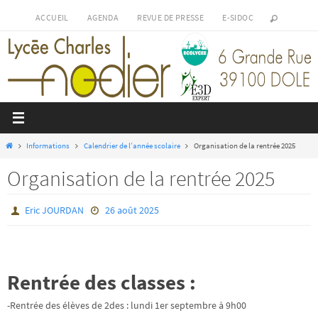
Passer
ACCUEIL
AGENDA
REVUE DE PRESSE
E-SIDOC
vers
le
contenu
Home
Informations
Calendrier de l’année scolaire
Organisation de la rentrée 2025
Organisation de la rentrée 2025
Eric JOURDAN
26 août 2025
Rentrée des classes :
-Rentrée des élèves de 2des : lundi 1er septembre à 9h00