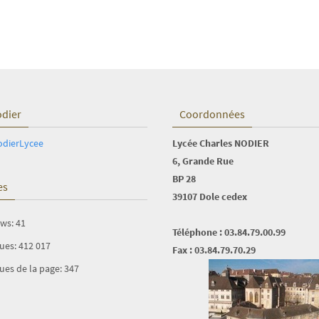
odier
Coordonnées
odierLycee
Lycée Charles NODIER
6, Grande Rue
BP 28
es
39107 Dole cedex
ews:
41
Téléphone : 03.84.79.00.99
vues:
412 017
Fax : 03.84.79.70.29
ues de la page:
347