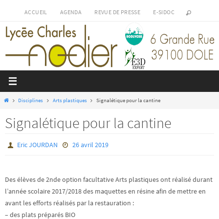
Passer
ACCUEIL
AGENDA
REVUE DE PRESSE
E-SIDOC
vers
le
contenu
Home
Disciplines
Arts plastiques
Signalétique pour la cantine
Signalétique pour la cantine
Eric JOURDAN
26 avril 2019
Des élèves de 2nde option facultative Arts plastiques ont réalisé durant
l’année scolaire 2017/2018 des maquettes en résine afin de mettre en
avant les efforts réalisés par la restauration :
– des plats préparés BIO