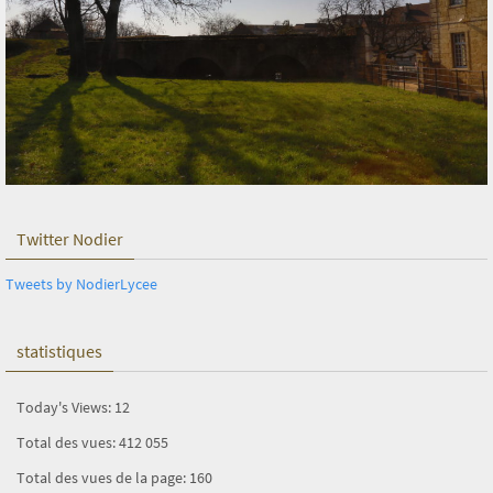
Twitter Nodier
Tweets by NodierLycee
statistiques
Today's Views:
12
Total des vues:
412 055
Total des vues de la page:
160