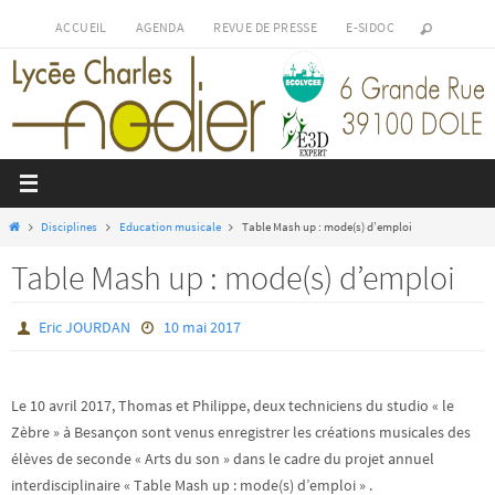
Passer
ACCUEIL
AGENDA
REVUE DE PRESSE
E-SIDOC
vers
le
contenu
Home
Disciplines
Education musicale
Table Mash up : mode(s) d’emploi
Table Mash up : mode(s) d’emploi
Eric JOURDAN
10 mai 2017
Le 10 avril 2017, Thomas et Philippe, deux techniciens du studio « le
Zèbre » à Besançon sont venus enregistrer les créations musicales des
élèves de seconde « Arts du son » dans le cadre du projet annuel
interdisciplinaire « Table Mash up : mode(s) d’emploi » .