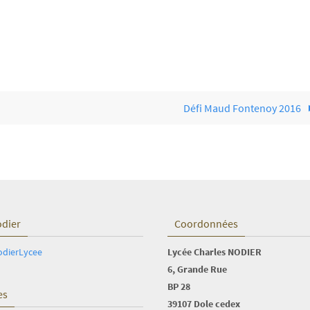
Défi Maud Fontenoy 2016
odier
Coordonnées
odierLycee
Lycée Charles NODIER
6, Grande Rue
BP 28
es
39107 Dole cedex