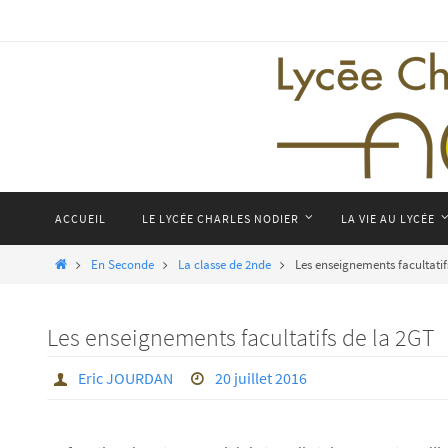
Passer
vers
le
contenu
Passer
ACCUEIL
LE LYCÉE CHARLES NODIER
LA VIE AU LYCÉE
vers
le
Home
En Seconde
La classe de 2nde
Les enseignements facultatif
contenu
Les enseignements facultatifs de la 2GT
Eric JOURDAN
20 juillet 2016